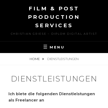
Skip
FILM & POST
to
content
PRODUCTION
SERVICES
CHRISTIAN GRIESE – DIPLOM DIGITAL ARTIST
MENU
HOME
DIENSTLEISTUNGEN
DIENSTLEISTUNGEN
Ich biete die folgenden Dienstleistungen
als Freelancer an