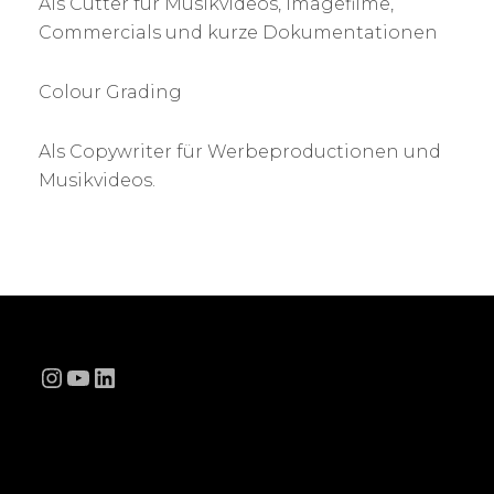
Als Cutter für Musikvideos, Imagefilme,
Commercials und kurze Dokumentationen
Colour Grading
Als Copywriter für Werbeproductionen und
Musikvideos.
Instagram
YouTube
LinkedIn