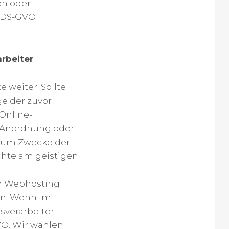
en oder
f) DS-GVO
rbeiter
 weiter. Sollte
ge der zuvor
Online-
r Anordnung oder
 zum Zwecke der
chte am geistigen
um Webhosting
in. Wenn im
sverarbeiter
VO. Wir wählen