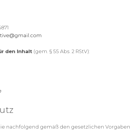
5871
ative@gmail.com
ür den Inhalt
(gem. § 55 Abs. 2 RStV):
e
utz
Sie nachfolgend gemäß den gesetzlichen Vorgaben