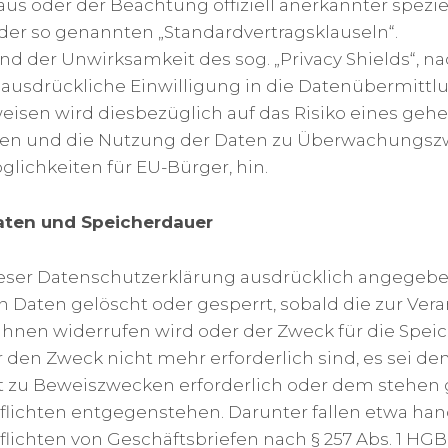
s oder der Beachtung offiziell anerkannter speziel
der so genannten „Standardvertragsklauseln“.
d der Unwirksamkeit des sog. „Privacy Shields“, nach
ie ausdrückliche Einwilligung in die Datenübermittl
eisen wird diesbezüglich auf das Risiko eines geh
en und die Nutzung der Daten zu Überwachungszw
lichkeiten für EU-Bürger, hin.
ten und Speicherdauer
dieser Datenschutzerklärung ausdrücklich angegebe
Daten gelöscht oder gesperrt, sobald die zur Verar
Ihnen widerrufen wird oder der Zweck für die Speic
r den Zweck nicht mehr erforderlich sind, es sei d
 zu Beweiszwecken erforderlich oder dem stehen 
ichten entgegenstehen. Darunter fallen etwa han
ichten von Geschäftsbriefen nach § 257 Abs. 1 HGB 