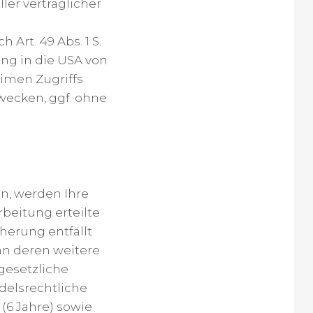
ler vertraglicher
 Art. 49 Abs. 1 S.
ung in die USA von
eimen Zugriffs
ecken, ggf. ohne
n, werden Ihre
beitung erteilte
herung entfällt
enn deren weitere
gesetzliche
delsrechtliche
(6 Jahre) sowie