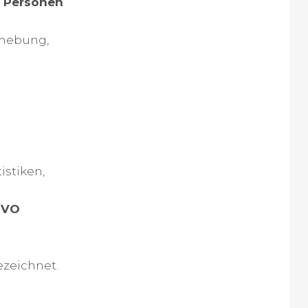
r Personen
rhebung,
istiken,
-GVO
zeichnet.