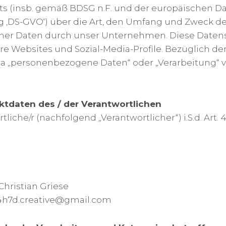
s (insb. gemäß BDSG n.F. und der europäischen D
‚DS-GVO‘) über die Art, den Umfang und Zweck de
er Daten durch unser Unternehmen. Diese Daten
ere Websites und Sozial-Media-Profile. Bezüglich der
wa „personenbezogene Daten“ oder „Verarbeitung“ v
tdaten des / der Verantwortlichen
liche/r (nachfolgend „Verantwortlicher“) i.S.d. Art. 4 
Christian Griese
24h7d.creative@gmail.com