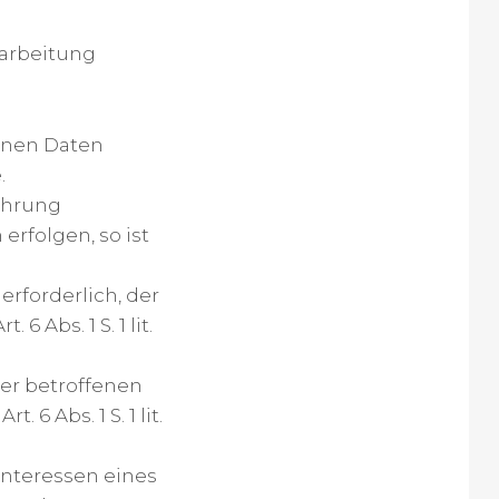
rarbeitung
enen Daten
.
führung
erfolgen, so ist
erforderlich, der
6 Abs. 1 S. 1 lit.
der betroffenen
6 Abs. 1 S. 1 lit.
Interessen eines