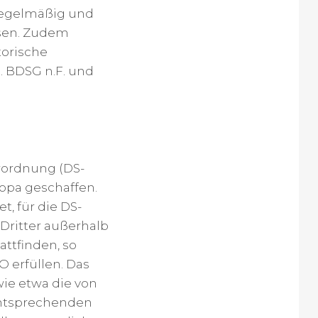
 regelmäßig und
ssen. Zudem
torische
 BDSG n.F. und
rordnung (DS-
opa geschaffen.
, für die DS-
Dritter außerhalb
ttfinden, so
 erfüllen. Das
wie etwa die von
 entsprechenden