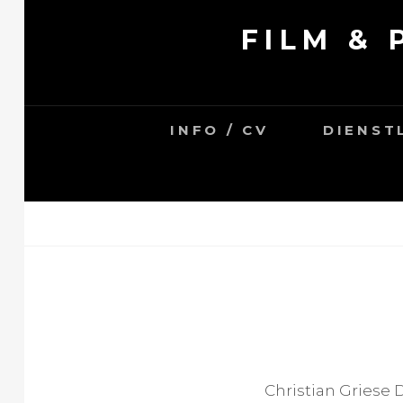
Skip
FILM &
to
content
INFO / CV
DIENST
Christian Griese D